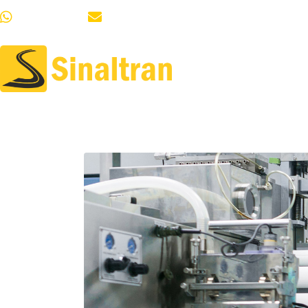
51 99685-8064
vendas.sinaltranrs@gmail.com
HOME
QUEM S
Lorem ipsum dolo