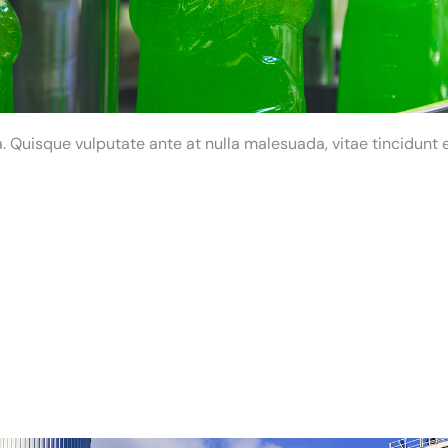
 Quisque vulputate ante at nulla malesuada, vitae tincidunt e
r sit amet, consectetu