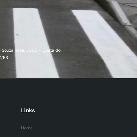
e Souza Rosa, 3065 – Costa do
í/RS
Links
Home