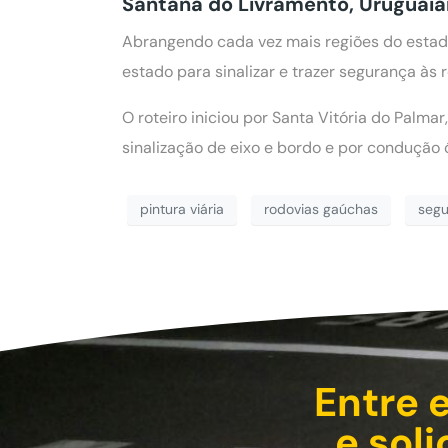
Santana do Livramento, Uruguaian
Abrangendo cada vez mais regiões do estado 
estado para sinalizar e trazer segurança às 
O roteiro iniciou por Santa Vitória do Palm
sinalização de eixo e bordo e por condução 
pintura viária
rodovias gaúchas
seg
Entre 
e sol