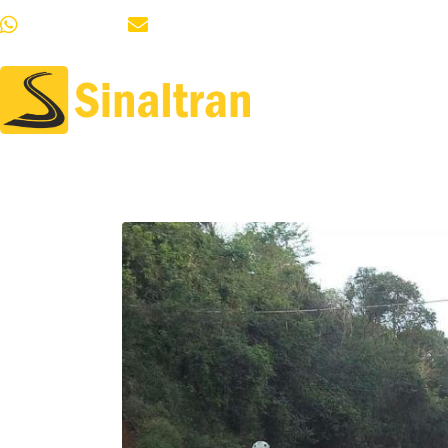
51 99685-8064
vendas.sinaltranrs@gmail.com
HOME
QUEM S
Obra no Interior