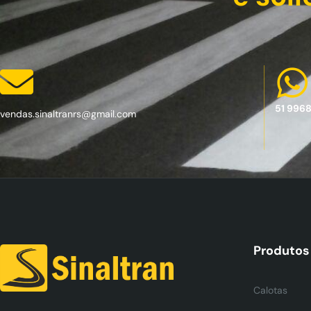
51 996
vendas.sinaltranrs@gmail.com
Produtos
Calotas