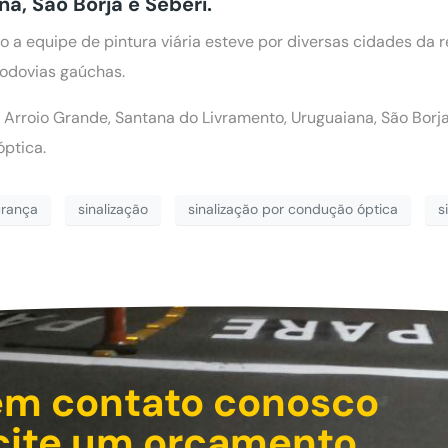
a, São Borja e Seberi.
a equipe de pintura viária esteve por diversas cidades da r
rodovias gaúchas.
ar, Arroio Grande, Santana do Livramento, Uruguaiana, São Bor
óptica.
urança
sinalização
sinalização por condução óptica
s
em contato conosco
icite um orçamento