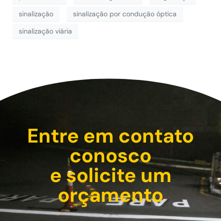
sinalização
sinalização por condução óptica
sinalização viária
Entre em contato
conosco
e solicite um
orçamento