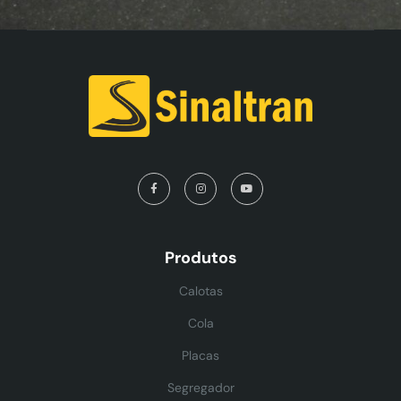
Produtos
Calotas
Cola
Placas
Segregador