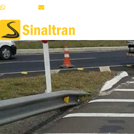
51 99685-8064
vendas.sinaltranrs@gmail.com
HOME
QUEM S