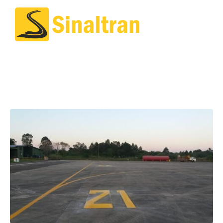
Sinalização Base
Aérea Canoas/RS