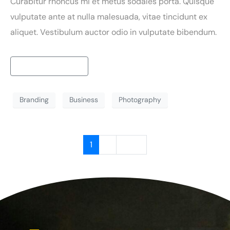
Curabitur rhoncus mi et metus sodales porta. Quisque
vulputate ante at nulla malesuada, vitae tincidunt ex
aliquet. Vestibulum auctor odio in vulputate bibendum.
Continue reading
Branding
Business
Photography
1
2
Next