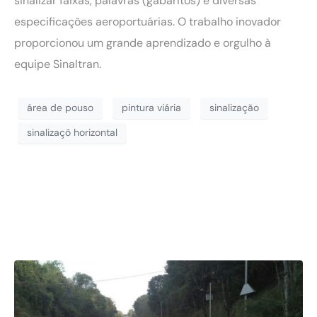
sinalizar faixas, palavras (gabaritos) e diversas
especificações aeroportuárias. O trabalho inovador
proporcionou um grande aprendizado e orgulho à
equipe Sinaltran.
área de pouso
pintura viária
sinalização
sinalizaçõ horizontal
Obra no Interior do
Rio Grande do Sul